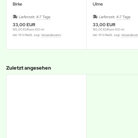
Birke
Ulme
Lieferzeit:
4-7 Tage
Lieferzeit:
4-7 Tage
33,00 EUR
33,00 EUR
165,00 EUR pro 100 ml
165,00 EUR pro 100 ml
inkl. 19 % MwSt. zzgl.
Versandkosten
inkl. 19 % MwSt. zzgl.
Versandkos
Zuletzt angesehen