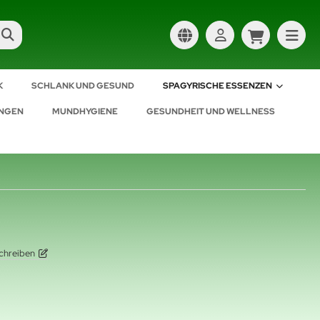
K
SCHLANK UND GESUND
SPAGYRISCHE ESSENZEN
UNGEN
MUNDHYGIENE
GESUNDHEIT UND WELLNESS
chreiben