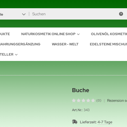
le
DUKTE
NATURKOSMETIK ONLINE SHOP
OLIVENÖL KOSMETI
NAHRUNGSERGÄNZUNG
WASSER - WELT
EDELSTEINE MISCH
TELLER
Buche
|
Rezension s
(0)
Art.Nr.:
343
Lieferzeit:
4-7 Tage