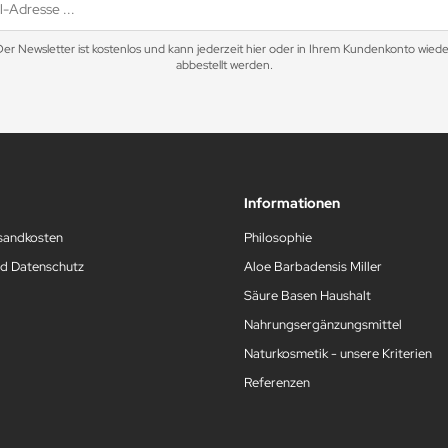
Der Newsletter ist kostenlos und kann jederzeit hier oder in Ihrem Kundenkonto wiede
abbestellt werden.
Informationen
rsandkosten
Philosophie
nd Datenschutz
Aloe Barbadensis Miller
Säure Basen Haushalt
Nahrungsergänzungsmittel
Naturkosmetik - unsere Kriterien
Referenzen