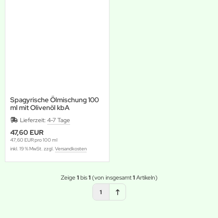
Spagyrische Ölmischung 100
ml mit Olivenöl kbA
Lieferzeit:
4-7 Tage
47,60 EUR
47,60 EUR pro 100 ml
inkl. 19 % MwSt. zzgl.
Versandkosten
Zeige
1
bis
1
(von insgesamt
1
Artikeln)
1