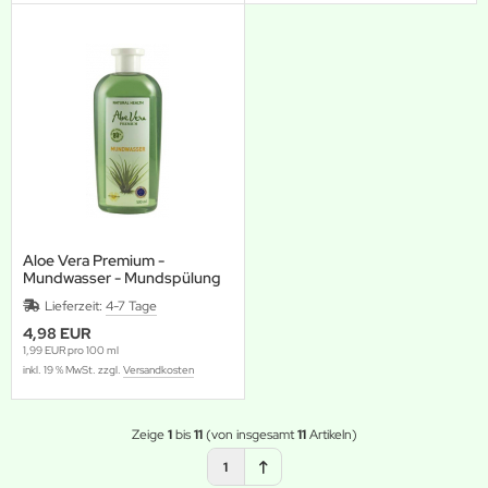
Aloe Vera Premium -
Mundwasser - Mundspülung
Lieferzeit:
4-7 Tage
4,98 EUR
1,99 EUR pro 100 ml
inkl. 19 % MwSt. zzgl.
Versandkosten
Zeige
1
bis
11
(von insgesamt
11
Artikeln)
1