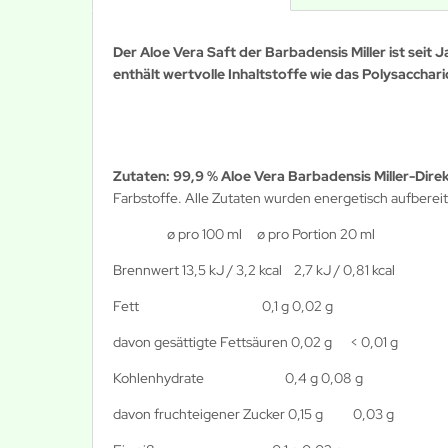
Der Aloe Vera Saft der Barbadensis Miller ist seit J
enthält wertvolle Inhaltstoffe wie das Polysacchar
Zutaten: 99,9 % Aloe Vera Barbadensis Miller-Dire
Farbstoffe. Alle Zutaten wurden energetisch aufbereite
ø pro 100 ml
ø pro Portion 20 ml
Brennwert
13,5 kJ / 3,2 kcal 2,7 kJ / 0,81 kcal
Fett
0,1 g
0,02 g
davon gesättigte Fettsäuren 0,02 g < 0,01 g
Kohlenhydrate 0,4 g
0,08 g
davon fruchteigener Zucker 0,15 g 0,03 g