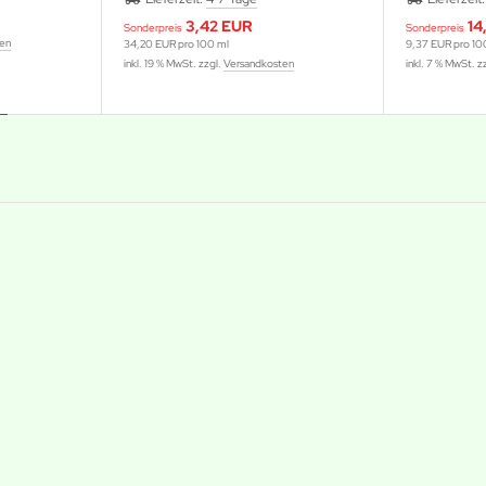
3,42 EUR
14
Sonderpreis
Sonderpreis
ten
34,20 EUR pro 100 ml
9,37 EUR pro 10
inkl. 19 % MwSt. zzgl.
Versandkosten
inkl. 7 % MwSt. z