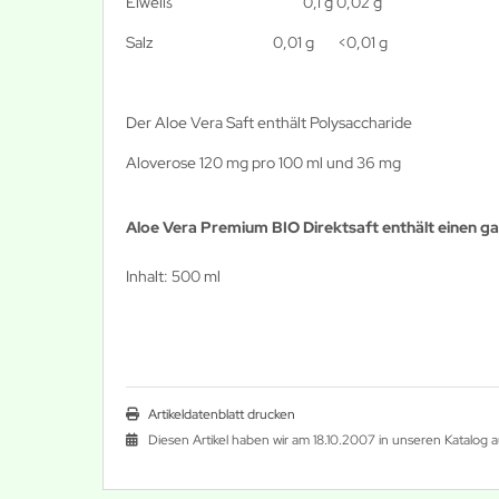
Eiweiß
0,1 g
0,02 g
Salz
0,01 g
<0,01 g
Der Aloe Vera Saft enthält Polysaccharide
Aloverose 120 mg pro 100 ml und 36 mg
Aloe Vera Premium BIO Direktsaft enthält einen ga
Inhalt: 500 ml
Artikeldatenblatt drucken
Diesen Artikel haben wir am 18.10.2007 in unseren Katalo