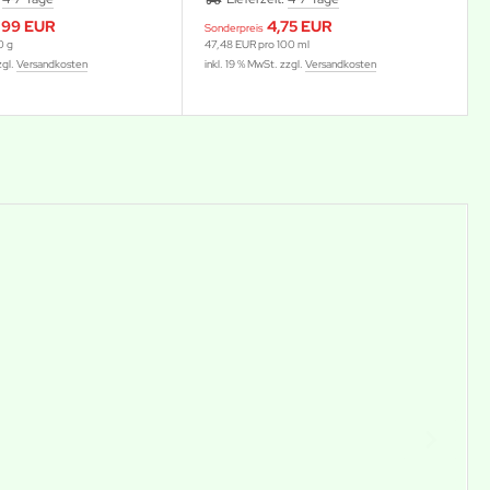
,99 EUR
4,75 EUR
Sonderpreis
0 g
47,48 EUR pro 100 ml
zgl.
Versandkosten
inkl. 19 % MwSt. zzgl.
Versandkosten