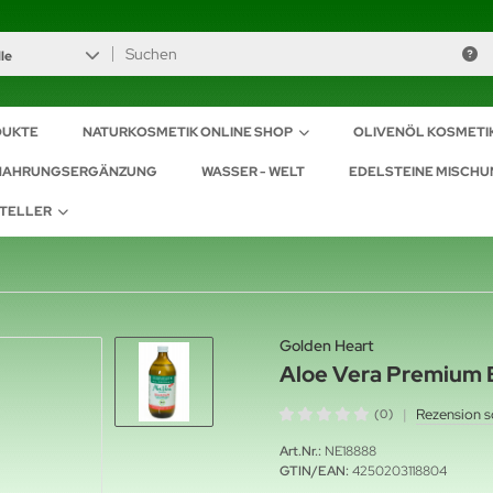
le
DUKTE
NATURKOSMETIK ONLINE SHOP
OLIVENÖL KOSMETI
NAHRUNGSERGÄNZUNG
WASSER - WELT
EDELSTEINE MISCH
TELLER
Golden Heart
Aloe Vera Premium B
|
Rezension s
(0)
Art.Nr.:
NE18888
GTIN/EAN:
4250203118804