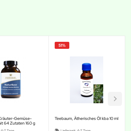
51%
Kräuter-Gemüse-
Teebaum, Ätherisches Öl kba 10 ml
t 64 Zutaten 160 g
:
4-7 Tage
Lieferzeit:
4-7 Tage