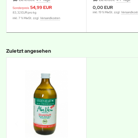
54,99 EUR
0,00 EUR
Sonderpreis
inkl. 19 % MwSt. zzgl.
Versandkos
83,32 EUR pro kg
inkl. 7 % MwSt. zzgl.
Versandkosten
Zuletzt angesehen