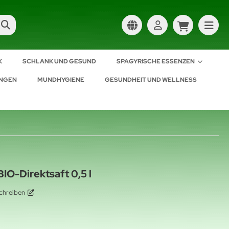
K
SCHLANK UND GESUND
SPAGYRISCHE ESSENZEN
UNGEN
MUNDHYGIENE
GESUNDHEIT UND WELLNESS
IO-Direktsaft 0,5 l
chreiben