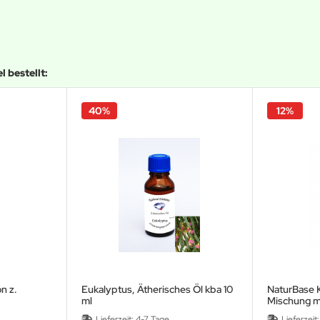
 bestellt:
40%
12%
n z.
Eukalyptus, Ätherisches Öl kba 10
NaturBase 
ml
Mischung mi
Lieferzeit:
4-7 Tage
Lieferzeit